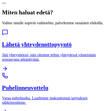
Miten haluat edetä?
Valitse sinulle sopivin vaihtoehto, palvelemme omaisten ehdoilla.
Lähetä yhteydenottopyyntö
Jätä yhteystietosi, niin olemme teihin yhteydessä viimeistään
seuraavana arkipäivänä.
Puhelinneuvottelu
Varaa puhelinaika. Laadimme maksuttoman tarjouksen
sähköpostiinne.