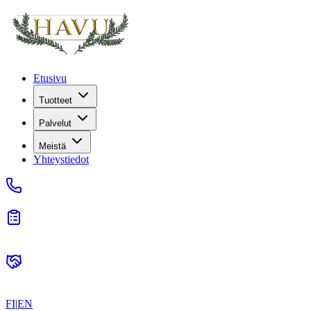
Etusivu
Tuotteet
Palvelut
Meistä
Yhteystiedot
FI
|
EN